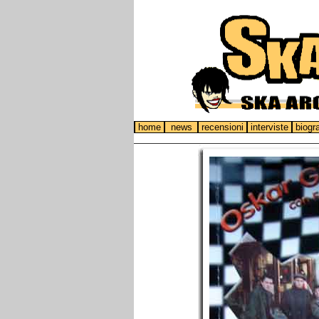
home
news
recensioni
interviste
biogr