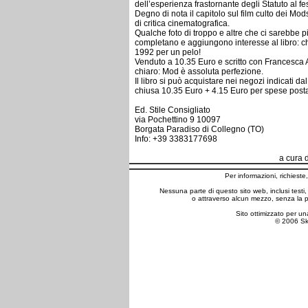
dell’esperienza frastornante degli Statuto al fe
Degno di nota il capitolo sul film culto dei M
di critica cinematografica.
Qualche foto di troppo e altre che ci sarebbe p
completano e aggiungono interesse al libro: ch
1992 per un pelo!
Venduto a 10.35 Euro e scritto con Francesca Al
chiaro: Mod è assoluta perfezione.
Il libro si può acquistare nei negozi indicati d
chiusa 10.35 Euro + 4.15 Euro per spese posta
Ed. Stile Consigliato
via Pochettino 9 10097
Borgata Paradiso di Collegno (TO)
Info: +39 3383177698
a cura 
Per informazioni, richiest
Nessuna parte di questo sito web, inclusi testi
o attraverso alcun mezzo, senza la p
Sito ottimizzato per un
© 2006 Skab