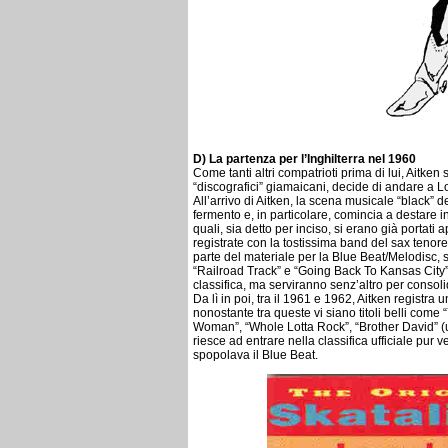
D) La partenza per l’Inghilterra nel 1960
Come tanti altri compatrioti prima di lui, Aitk
“discografici” giamaicani, decide di andare a L
All’arrivo di Aitken, la scena musicale “black” d
fermento e, in particolare, comincia a destare in
quali, sia detto per inciso, si erano già porta
registrate con la tostissima band del sax tenore
parte del materiale per la Blue Beat/Melodisc,
“Railroad Track” e “Going Back To Kansas City”
classifica, ma serviranno senz’altro per conso
Da lì in poi, tra il 1961 e 1962, Aitken registra u
nonostante tra queste vi siano titoli belli com
Woman”, “Whole Lotta Rock”, “Brother David” (
riesce ad entrare nella classifica ufficiale pu
spopolava il Blue Beat.