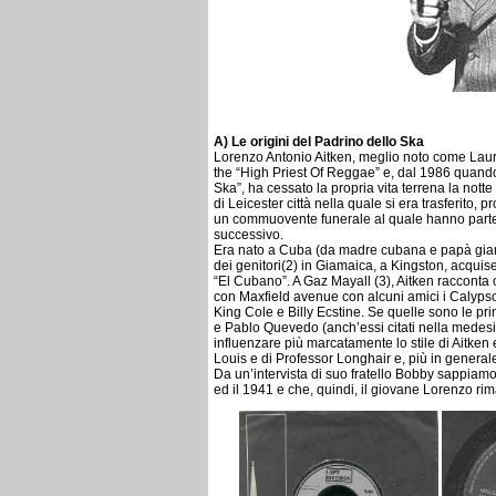
A) Le origini del Padrino dello Ska
Lorenzo Antonio Aitken, meglio noto come Laur
the “High Priest Of Reggae” e, dal 1986 quando 
Ska”, ha cessato la propria vita terrena la nott
di Leicester città nella quale si era trasferito,
un commuovente funerale al quale hanno parteci
successivo.
Era nato a Cuba (da madre cubana e papà giamai
dei genitori(2) in Giamaica, a Kingston, acqui
“El Cubano”. A Gaz Mayall (3), Aitken racconta
con Maxfield avenue con alcuni amici i Calyps
King Cole e Billy Ecstine. Se quelle sono le p
e Pablo Quevedo (anch’essi citati nella medesim
influenzare più marcatamente lo stile di Aitken
Louis e di Professor Longhair e, più in general
Da un’intervista di suo fratello Bobby sappiamo 
ed il 1941 e che, quindi, il giovane Lorenzo ri