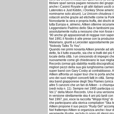
titolare sparì senza pagare nessuno dei gruppi ch
anche i Casinò Royale e gli altri italiani uscit
Latenotes e Just Kiddin, i Donkey Show america
nominarne solo alcuni). La Unicorn chiudeva i 
ostacoli anche grazie ad etichette come la Po
Nonostante la vera e propria truffa, dei dischi 
tutta Europa e, almeno, Aitken ottenne sicuram
Leggendario Padrino dello Ska in tantissimi paes
assolutamente nulla a nessuno che non fosse ri
‘90 anche gli appassionati di reggae non sapev
Nel 1991 il Nostro è alle prese con la produzi
Malarians, giunti a Leicester appositamente pe
“Nobody Talks To You”.
Quando nei primi novanta Aitken prende ad all
detto, fa il tutto esaurito, sia che si tratti del pi
locale della città. I un crescendo di impegni ch
nuovamente come gli chiedevano le sue migliaia
Records (ormai già stabilita realtà discografica
migliori pezzi della sua già lunghissima carrie
super band con Gary Cosby al contrabbasso. A s
Aitken affronta un super tour che lo porta anc
uno dei suoi migliori concerti fatti in città. 
ska band giapponese degli Ska Flames (unica 
altre 5 canzoni che un fan di Aitken - o chiun
(vedi nota n. 11). Sempre nel 1995 partecipa c
Vol.1” della Moon Records. Uno è una versione 
in versione strettamente ska 4 ani più tardi con
Nel 1997, poi, esce la raccolta “Woppi King” di c
che partecipano alla storica compilation “Ska Is
Aitken propone il suo pezzo “Rudy Girl” accom
Nel frattempo Aitken si organizza anche i tour
veramente illustre, recluta (o sono gli stessi gru