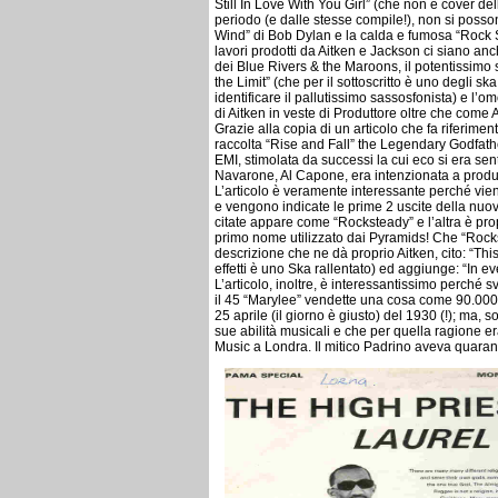
Still In Love With You Girl” (che non è cover 
periodo (e dalle stesse compile!), non si posson
Wind” di Bob Dylan e la calda e fumosa “Rock St
lavori prodotti da Aitken e Jackson ci siano anc
dei Blue Rivers & the Maroons, il potentissimo 
the Limit” (che per il sottoscritto è uno degli s
identificare il pallutissimo sassosfonista) e l
di Aitken in veste di Produttore oltre che come A
Grazie alla copia di un articolo che fa riferimen
raccolta “Rise and Fall” the Legendary Godfat
EMI, stimolata da successi la cui eco si era se
Navarone, Al Capone, era intenzionata a produrr
L’articolo è veramente interessante perché vien
e vengono indicate le prime 2 uscite della nuo
citate appare come “Rocksteady” e l’altra è pro
primo nome utilizzato dai Pyramids! Che “Rockst
descrizione che ne dà proprio Aitken, cito: “Thi
effetti è uno Ska rallentato) ed aggiunge: “In e
L’articolo, inoltre, è interessantissimo perché
il 45 “Marylee” vendette una cosa come 90.000 c
25 aprile (il giorno è giusto) del 1930 (!); ma, s
sue abilità musicali e che per quella ragione er
Music a Londra. Il mitico Padrino aveva quarant