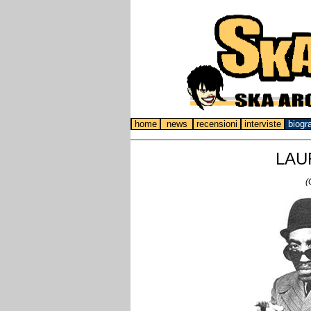
home
news
recensioni
interviste
biogr
LAU
(