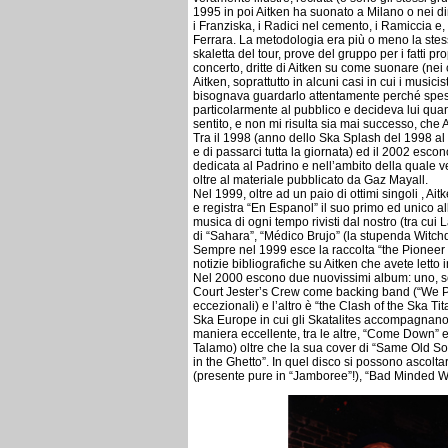
1995 in poi Aitken ha suonato a Milano o nei din
i Franziska, i Radici nel cemento, i Ramiccia e,
Ferrara. La metodologia era più o meno la stess
skaletta del tour, prove del gruppo per i fatti p
concerto, dritte di Aitken su come suonare (nei cas
Aitken, soprattutto in alcuni casi in cui i music
bisognava guardarlo attentamente perché spess
particolarmente al pubblico e decideva lui qua
sentito, e non mi risulta sia mai successo, che A
Tra il 1998 (anno dello Ska Splash del 1998 al 
e di passarci tutta la giornata) ed il 2002 esco
dedicata al Padrino e nell’ambito della quale v
oltre al materiale pubblicato da Gaz Mayall.
Nel 1999, oltre ad un paio di ottimi singoli , Ai
e registra “En Espanol” il suo primo ed unico a
musica di ogni tempo rivisti dal nostro (tra cui
di “Sahara”, “Médico Brujo” (la stupenda Witch
Sempre nel 1999 esce la raccolta “the Pioneer 
notizie bibliografiche su Aitken che avete letto 
Nel 2000 escono due nuovissimi album: uno, se
Court Jester’s Crew come backing band (“We Pe
eccezionali) e l’altro è “the Clash of the Ska T
Ska Europe in cui gli Skatalites accompagnano i
maniera eccellente, tra le altre, “Come Down” e 
Talamo) oltre che la sua cover di “Same Old S
in the Ghetto”. In quel disco si possono asco
(presente pure in “Jamboree”!), “Bad Minded Wo