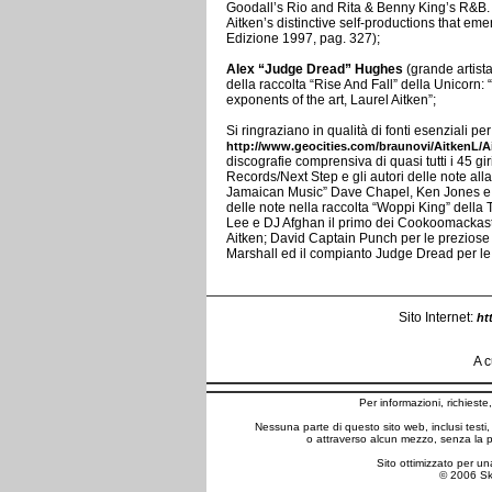
Goodall’s Rio and Rita & Benny King’s R&B.
Aitken’s distinctive self-productions that emer
Edizione 1997, pag. 327);
Alex “Judge Dread” Hughes
(grande artist
della raccolta “Rise And Fall” della Unicorn
exponents of the art, Laurel Aitken”;
Si ringraziano in qualità di fonti esenziali per 
http://www.geocities.com/braunovi/AitkenL/A
discografie comprensiva di quasi tutti i 45 gi
Records/Next Step e gli autori delle note alla
Jamaican Music” Dave Chapel, Ken Jones e C
delle note nella raccolta “Woppi King” della
Lee e DJ Afghan il primo dei Cookoomackastic
Aitken; David Captain Punch per le preziose 
Marshall ed il compianto Judge Dread per le
Sito Internet:
ht
A c
Per informazioni, richiest
Nessuna parte di questo sito web, inclusi testi
o attraverso alcun mezzo, senza la p
Sito ottimizzato per un
© 2006 Skab