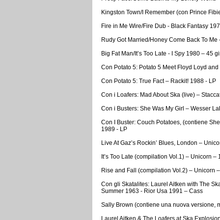
Kingston Town/I Remember (con Prince Fibie
Fire in Me Wire/Fire Dub - Black Fantasy 197
Rudy Got Married/Honey Come Back To Me – 
Big Fat Man/It’s Too Late - I Spy 1980 – 45 gi
Con Potato 5: Potato 5 Meet Floyd Loyd and
Con Potato 5: True Fact – Rackit! 1988 - LP
Con i Loafers: Mad About Ska (live) – Stacc
Con i Busters: She Was My Girl – Wesser Lab
Con I Buster: Couch Potatoes, (contiene Sh
1989 - LP
Live At Gaz’s Rockin’ Blues, London – Unic
It’s Too Late (compilation Vol.1) – Unicorn –
Rise and Fall (compilation Vol.2) – Unicorn 
Con gli Skatalites: Laurel Aitken with The Sk
Summer 1963 - Rior Usa 1991 – Cass
Sally Brown (contiene una nuova versione, m
Laurel Aitken & The Loafers at Ska Explosion