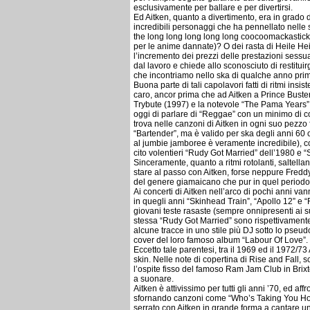
esclusivamente per ballare e per divertirsi.
Ed Aitken, quanto a divertimento, era in grado 
incredibili personaggi che ha pennellato nell
the long long long long long coocoomackastick!
per le anime dannate)? O dei rasta di Heile He
l’incremento dei prezzi delle prestazioni sessua
dal lavoro e chiede allo sconosciuto di restituir
che incontriamo nello ska di qualche anno pri
Buona parte di tali capolavori fatti di ritmi insi
caro, ancor prima che ad Aitken a Prince Buster
Trybute (1997) e la notevole “The Pama Years”
oggi di parlare di “Reggae” con un minimo di c
trova nelle canzoni di Aitken in ogni suo pezzo fi
“Bartender”, ma è valido per ska degli anni 60
al jumbie jamboree è veramente incredibile), come
cito volentieri “Rudy Got Married” dell’1980 e 
Sinceramente, quanto a ritmi rotolanti, saltella
stare al passo con Aitken, forse neppure Freddy
del genere giamaicano che pur in quel periodo s
Ai concerti di Aitken nell’arco di pochi anni van
in quegli anni “Skinhead Train”, “Apollo 12” e “
giovani teste rasaste (sempre onnipresenti ai s
stessa “Rudy Got Married” sono rispettivament
alcune tracce in uno stile più DJ sotto lo pseud
cover del loro famoso album “Labour Of Love”.
Eccetto tale parentesi, tra il 1969 ed il 1972/73
skin. Nelle note di copertina di Rise and Fall, 
l’ospite fisso del famoso Ram Jam Club in Brixto
a suonare.
Aitken è attivissimo per tutti gli anni ’70, ed 
sfornando canzoni come “Who’s Taking You Home
serrato con Aitken in grande forma a cantare un