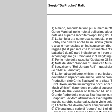
Sergio “Da Prophet” Rallo
1) Almeno, secondo le fonti più numerose: 
Gorge Marshall nelle note al bellissimo albu
note alla superba raccolta “Woppi King Vol. 1
2) La famiglia era numerosa, composta, oltre 
Bobby che diverrà anche lui musicista (chita
e a cui è riconosciuto un indiscusso contrib
reggae (basti pensare che lo strumentale “O
batteria è da più parti indicato come il vero
accompagnare gli Ethiopians in “Everything 
3) Per le note della raccolta “Godfather Of 
4) Note del disco “Pioneer of Jamaican Mus
5) I pezzi sono “Roll Jordan Roll” – quasi s
- e “I Met a Senorita”;
6) La tematica del bere, whisky, in particolare
dovrebbero rispecchiare anche l’ordine crono
Production cioè Chris Blackwell) e la citata 
Errol Dixon, anche lui immigrato pochi anni
Much Whisky”, rispondeva proprio ai successi
7) Note da The Pioneer of Jamaican Music ci
Grande Padre della musica Ska (ma molto, m
Snappin’” Beckford affermava di aver regist
ma che sarebbe stata realizzata in vinile solo
8) Etichetta che diverrà pochi anni più tardi 
9) C’è una lunga serie di “boogie” nei titoli d