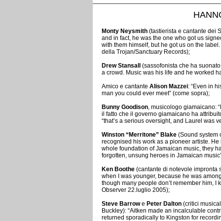
HANNO
Monty Neysmith
(tastierista e cantante dei 
and in fact, he was the one who got us sign
with them himself, but he got us on the label. I
della Trojan/Sanctuary Records);
Drew Stansall
(sassofonista che ha suonato c
a crowd. Music was his life and he worked h
Amico e cantante
Alison Mazzei
: “Even in h
man you could ever meet” (come sopra);
Bunny Goodison
, musicologo giamaicano: “
il fatto che il governo giamaicano ha attribu
“that’s a serious oversight, and Laurel was v
Winston “Merritone” Blake
(Sound system op
recognised his work as a pioneer artiste. He be
whole foundation of Jamaican music, they hav
forgotten, unsung heroes in Jamaican music
Ken Boothe
(cantante di notevole impronta s
when I was younger, because he was among the
though many people don’t remember him, I k
Observer 22.luglio 2005);
Steve Barrow
e
Peter Dalton
(critici music
Buckley): “Aitken made an incalculable contr
returned sporadically to Kingston for recordi