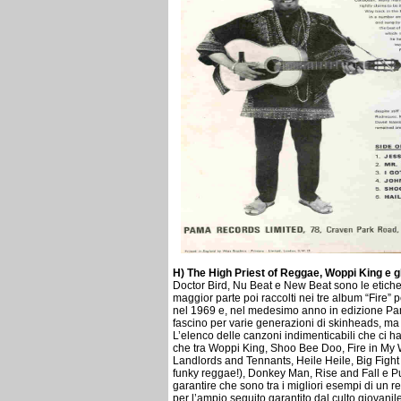
H) The High Priest of Reggae, Woppi King e g
Doctor Bird, Nu Beat e New Beat sono le etichett
maggior parte poi raccolti nei tre album “Fire”
nel 1969 e, nel medesimo anno in edizione Pam
fascino per varie generazioni di skinheads, ma 
L’elenco delle canzoni indimenticabili che ci ha
che tra Woppi King, Shoo Bee Doo, Fire in My 
Landlords and Tennants, Heile Heile, Big Fight
funky reggae!), Donkey Man, Rise and Fall e P
garantire che sono tra i migliori esempi di u
per l’ampio seguito garantito dal culto giovanil