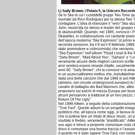
L) Sally Brown, i Potato 5, la Unicorn Record
Se lo Ska di cui i cosiddetti gruppi Two Tone spa
suonato da Rico Rodriguez per la stessa Two 
contagiare. L’idea di rilanciare il “vero” Ska st
John, musicista lui stesso e leader del gruppo 
di ska/soul/r&B. Quando, nel 1985, conosce i P
Skatalites, in collaborazione col cantante piani
dell’epoca moderna “Ska Explosion” (il primo es
seconda sessione, tra il 6 ed il 9 febbraio 1986
stato ammiratore e collezionista) che verranno
“Ska Explosion” nell’album “Floyd Lloyd & the P
“Sally Brown”, “Mad About You”, “Sahara” e “L
veramente alcune delle migliori canzoni scritt
anzi sembra essere rimasto intatto, vocalmente 
anni 60. “Sally Brown”, chi la conosce e la ama lo
in un azzeccattissimo motivo che, ineluttabilmen
stata una delle canzoni che dal 1986 in poi Ai
(almeno, nel circuito underground europeo) fu 
cavallo di battaglia dei Bad Manners che, attivi
proposero sui palchi di mezza Europa per buona 
alcuni pensarono si trattasse di un loro pezzo,
Return Of The Ugly”.
Nel 1988 Aitken, a seguito della collaborazione 
“True Fact”. Questo album fu un progetto eseguit
pubblico che, all’epoca come oggi, si faceva d
che si poteva fare un misto di disco music, un po
risultato è freddo, veramente “plastificato”. Aitk
suo agio e riesce a proporre comunque cose ch
disco è comunque una buona traccia o l’assurda
A quanto mi è dato sapere True Fact, con nume