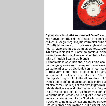
C) La prima hit di Aitken: nasce il Blue Beat
Nel nuovo genere Aitken si destreggia come il 
“Aitken’s Boogie” registra, ma verrà distribuito 
R&B (8) di proprietà di un giovane inglese di n
lato “A” Little Sheila/Boogie in My Bones), Aitk
14) primo in classifica. Come ha notato qualc
Incredibilmente, non chiedetemi perché, la ba
tutta da musicisti canadesi bianchi!
Il boogie piace ad Aitken che, ancor prima che G
del Boogie giamaicano: il suo pezzo successivo,
canzone ad essere pubblicata con la neonata et
Europa verrà identificato il boogie shuffle giam
venisse anche solo inventato - il termine “ska”!
discografica inglese Melodisc di proprietà del f
“Shallit”) che, già da qualche anno, si interess
musica come Shallett, sicuramente in grado di 
tale da dedicare allo shuffle giamaicano l’appos
Per la Melodisc, pertanto, Aitken aveva indirettam
venivano dallo stesso ceduti a quella. A confer
veniva da tempo prodotta da Shallett con l’appo
Il 1960 è l’anno di pubblicazione (la registraz
una delle tracce che io amo di più e che più spe