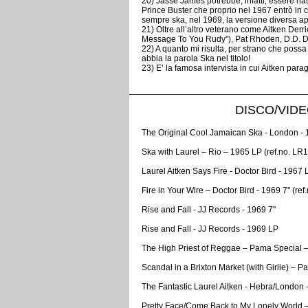
20) Jasse James potrebbe, infatti, essere nat
Prince Buster che proprio nel 1967 entrò in c
sempre ska, nel 1969, la versione diversa a
21) Oltre all’altro veterano come Aitken Der
Message To You Rudy”), Pat Rhoden, D.D. Den
22) A quanto mi risulta, per strano che poss
abbia la parola Ska nel titolo!
23) E’ la famosa intervista in cui Aitken pa
DISCO/VIDEO
The Original Cool Jamaican Ska - London - 
Ska with Laurel – Rio – 1965 LP (ref.no. LR1
Laurel Aitken Says Fire - Doctor Bird - 1967
Fire in Your Wire – Doctor Bird - 1969 7'' (re
Rise and Fall - JJ Records - 1969 7''
Rise and Fall - JJ Records - 1969 LP
The High Priest of Reggae – Pama Special 
Scandal in a Brixton Market (with Girlie) –
The Fantastic Laurel Aitken - Hebra/London 
Pretty Face/Come Back to My Lonely World –