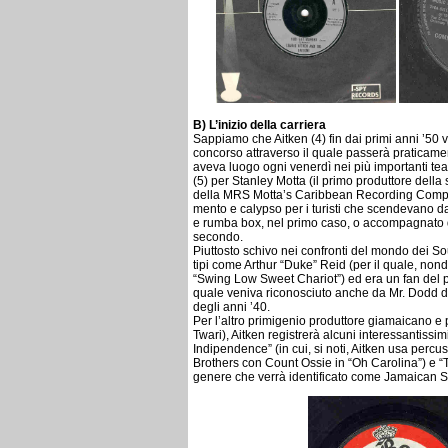
B) L’inizio della carriera
Sappiamo che Aitken (4) fin dai primi anni ’50 v
concorso attraverso il quale passerà praticame
aveva luogo ogni venerdì nei più importanti teat
(5) per Stanley Motta (il primo produttore della 
della MRS Motta’s Caribbean Recording Compan
mento e calypso per i turisti che scendevano da
e rumba box, nel primo caso, o accompagnato da
secondo.
Piuttosto schivo nei confronti del mondo dei 
tipi come Arthur “Duke” Reid (per il quale, nond
“Swing Low Sweet Chariot”) ed era un fan del 
quale veniva riconosciuto anche da Mr. Dodd di 
degli anni ’40.
Per l’altro primigenio produttore giamaicano e 
Twari), Aitken registrerà alcuni interessantis
Indipendence” (in cui, si noti, Aitken usa perc
Brothers con Count Ossie in “Oh Carolina”) e “T
genere che verrà identificato come Jamaican Sh