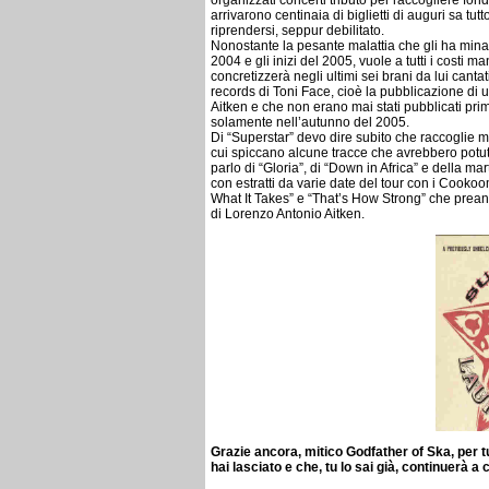
organizzati concerti tributo per raccogliere fo
arrivarono centinaia di biglietti di auguri sa tu
riprendersi, seppur debilitato.
Nonostante la pesante malattia che gli ha minato
2004 e gli inizi del 2005, vuole a tutti i costi 
concretizzerà negli ultimi sei brani da lui canta
records di Toni Face, cioè la pubblicazione di u
Aitken e che non erano mai stati pubblicati prim
solamente nell’autunno del 2005.
Di “Superstar” devo dire subito che raccoglie musi
cui spiccano alcune tracce che avrebbero potut
parlo di “Gloria”, di “Down in Africa” e della 
con estratti da varie date del tour con i Cooko
What It Takes” e “That’s How Strong” che prean
di Lorenzo Antonio Aitken.
Grazie ancora, mitico Godfather of Ska, per t
hai lasciato e che, tu lo sai già, continuerà a