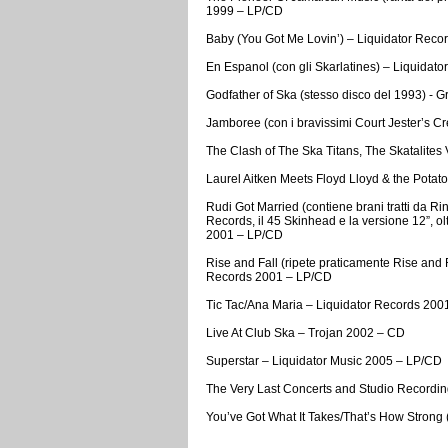
1999 – LP/CD
Baby (You Got Me Lovin’) – Liquidator Reco
En Espanol (con gli Skarlatines) – Liquidat
Godfather of Ska (stesso disco del 1993) -
Jamboree (con i bravissimi Court Jester’s 
The Clash of The Ska Titans, The Skatalite
Laurel Aitken Meets Floyd Lloyd & the Potat
Rudi Got Married (contiene brani tratti da Ringo
Records, il 45 Skinhead e la versione 12”, o
2001 – LP/CD
Rise and Fall (ripete praticamente Rise and F
Records 2001 – LP/CD
Tic Tac/Ana Maria – Liquidator Records 200
Live At Club Ska – Trojan 2002 – CD
Superstar – Liquidator Music 2005 – LP/CD
The Very Last Concerts and Studio Recordi
You’ve Got What It Takes/That’s How Strong