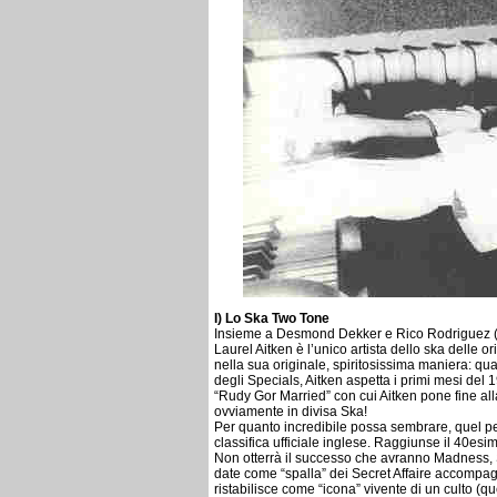
I) Lo Ska Two Tone
Insieme a Desmond Dekker e Rico Rodriguez (che
Laurel Aitken è l’unico artista dello ska delle o
nella sua originale, spiritosissima maniera: 
degli Specials, Aitken aspetta i primi mesi del 1
“Rudy Gor Married” con cui Aitken pone fine al
ovviamente in divisa Ska!
Per quanto incredibile possa sembrare, quel pe
classifica ufficiale inglese. Raggiunse il 40esi
Non otterrà il successo che avranno Madness, S
date come “spalla” dei Secret Affaire accompag
ristabilisce come “icona” vivente di un culto (q