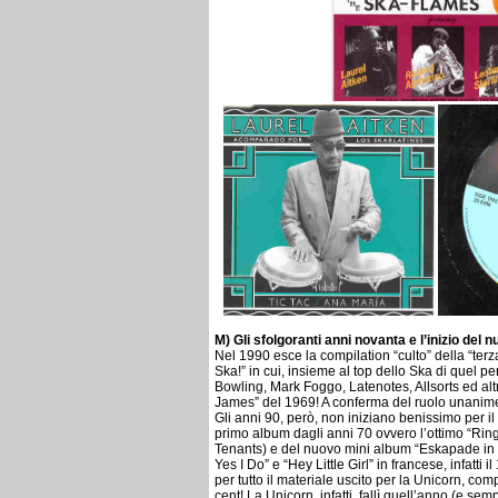
M) Gli sfolgoranti anni novanta e l’inizio del 
Nel 1990 esce la compilation “culto” della “te
Ska!” in cui, insieme al top dello Ska di quel
Bowling, Mark Foggo, Latenotes, Allsorts ed altri
James” del 1969! A conferma del ruolo unanime
Gli anni 90, però, non iniziano benissimo per i
primo album dagli anni 70 ovvero l’ottimo “Ring
Tenants) e del nuovo mini album “Eskapade in F
Yes I Do” e “Hey Little Girl” in francese, infatti
per tutto il materiale uscito per la Unicorn, c
cent! La Unicorn, infatti, fallì quell’anno (e se