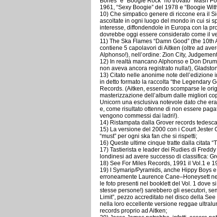
Bones” e “Boogie Rock” ho trovato “Mash P
1961, “Sexy Boogie” del 1978 e “Boogie With
10) Che simpatico genere di riccone era il Si
ascoltate in ogni luogo del mondo in cui si s
interesse, diffondendole in Europa con la pro
dovrebbe oggi essere considerato come il ve
11) The Ska Flames “Damn Good” (the 10th 
contiene 5 capolavori di Aitken (oltre ad aver
Alphonso!), nell’ordine: Zion City, Judgeme
12) In realtà mancano Alphonso e Don Drummo
non aveva ancora registrato nulla!), Gladsto
13) Citato nelle anonime note dell’edizione 
in detto formato la raccolta “the Legendary G
Records. (Aitken, essendo scomparse le origin
masterizzazione dell’album dalle migliori copie
Unicorn una esclusiva notevole dato che era 
e, come risultato ottenne di non essere pag
vengono commessi dai ladri!).
14) Ristampata dalla Grover records tedesca 
15) La versione del 2000 con i Court Jester
“must” per ogni ska fan che si rispetti;
16) Queste ultime cinque tratte dalla citata 
17) Tastierista e leader dei Rudies di Fredd
londinesi ad avere successo di classifica: G
18) See For Miles Records, 1991 il Vol.1 e 19
19) I Symarip/Pyramids, anche Hippy Boys 
erroneamente Laurence Cane–Honeysett nelle
le foto presenti nel booklett del Vol. 1 dove 
stesse persone!) sarebbero gli esecutori, s
Limit”, pezzo accreditato nel disco della See
nella loro eccellente versione reggae ultral
records proprio ad Aitken;