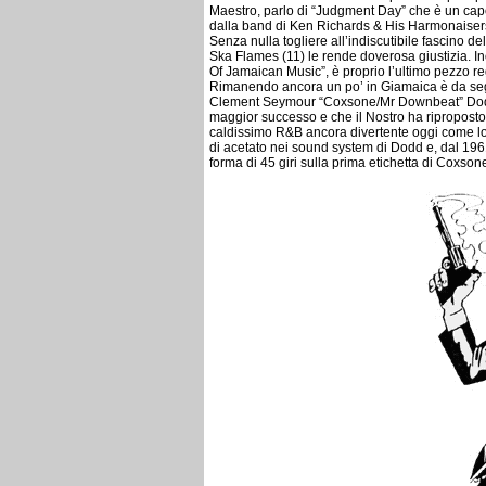
Maestro, parlo di “Judgment Day” che è un cap
dalla band di Ken Richards & His Harmonaisers
Senza nulla togliere all’indiscutibile fascino de
Ska Flames (11) le rende doverosa giustizia. Ino
Of Jamaican Music”, è proprio l’ultimo pezzo reg
Rimanendo ancora un po’ in Giamaica è da seg
Clement Seymour “Coxsone/Mr Downbeat” Dodd pe
maggior successo e che il Nostro ha riproposto
caldissimo R&B ancora divertente oggi come lo 
di acetato nei sound system di Dodd e, dal 1961
forma di 45 giri sulla prima etichetta di Coxsone 