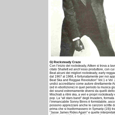
G) Rocksteady Craze
Con l’inizio del rocksteady, Aitken si trova a l
citato Shallett ed anch’esso produttore, con cu
Beat alcuni dei migliori rocksteady, early reggae
dal 1967 al 1968, è fortunatamente per noi appa
Beat Ska and Reggae Revolution” Vol.1 e Vol. 2 
undici accreditano come autore direttamente A
(ed in ebollizione) in quel periodo la musica 
dei sound estremamente diversi da quelli dello
Mischiati a ritmi ska, a veri e propri rocksteady e
pop. La “all stars band” degli Invaders, formata
l’immancabile Sonny Binns è formidabile, ascol
possono apprezzare anche le canzoni scritte da
prima che si trasformassero in Symarip (19)) tra
“Jasse James Rides Again” e quelle interpretat