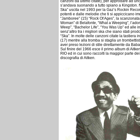
canzoni da ultimo citate), per approdare ad uno
s’andava suonando a tutto spiano a Kingston. N
Ska” uscita nel 1993 per la Gaz’s Rockin Recor
potenti e dalle melodie che ti si appiccicano 
“Jamboree” (15) “Rock Of Ages”, la scanzonata 
Woman” di Belafonte, “What a Weeping”, l’ador
Weep”, “Bachelor Life”, “You Was Up” ed alle ir
senz’altro tra i migliori ska che siano stati prodot
“Ska”. In molte delle canzoni citate la tastiera
(17) mentre alla tromba si staglia un trombetti
aver preso lezioni di stile direttamente da Bab
Sul finire del 1966 esce il primo album di Aitke
RIO ed in cui sono raccolti la maggior parte dei b
discografia di Aitken.