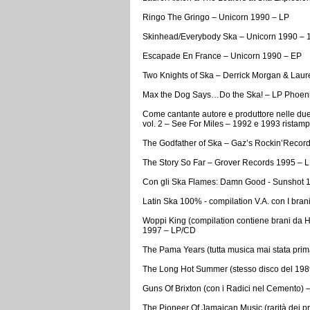
Ringo The Gringo – Unicorn 1990 – LP
Skinhead/Everybody Ska – Unicorn 1990 – 
Escapade En France – Unicorn 1990 – EP
Two Knights of Ska – Derrick Morgan & Laure
Max the Dog Says…Do the Ska! – LP Phoenix
Come cantante autore e produttore nelle due
vol. 2 – See For Miles – 1992 e 1993 ristam
The Godfather of Ska – Gaz’s Rockin’Recor
The Story So Far – Grover Records 1995 – 
Con gli Ska Flames: Damn Good - Sunshot 
Latin Ska 100% - compilation V.A. con I bran
Woppi King (compilation contiene brani da H
1997 – LP/CD
The Pama Years (tutta musica mai stata prim
The Long Hot Summer (stesso disco del 1989
Guns Of Brixton (con i Radici nel Cemento) 
The Pioneer Of Jamaican Music (rarità dei p