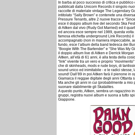
In barba al poco successo di critica e pubblico
pubblicati dalla Unicorn Records il singolo nuo
raccolte di materiale vintage The Legendary Go
intitolato “Sally Brown” e contenete una diver
Pressure Tenants, altre 2 nuove tracce e “Sinc
esce il doppio album live del secondo Ska Fes
di Aitken dal vivo (Rudy Got Married) ed il qua
ed ancora esce sempre nel 1989, questa volta pe
famosa etichetta underground Link Records) il 
accompagnato (non in maniera impeccabile, ad 
fundo, esce l’album della band tedesca dei Bu
“Boogie With The Bartender” e “She Was My Girl”
il doppio album live di Aitken e Derrick Morgan
Aitken, all’età di 61 anni, è alla testa della co
“link” vivente tra un vero e proprio “movimento
che di skinheads, mods e rude boys, di tantissi
sound unico ed inimitabile - e le radici stesse, l
sound! Dall’89 in poi Aitken farà il pienone in 
Giamaica il reggae digitale degli anni Ottanta 
Ma anche gli anni in cui (probabilmente a mio 
suonare stabilmente gli Skatalites.
A questo punto, Aitken, sembra un ragazzino in 
gruppi, registra nuovi album e suona a tutto spia
Giappone.