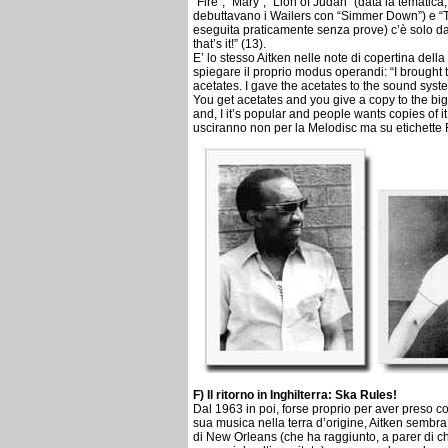
“Fire”, “Mary”, “Lion of Judah” (data la tematic
debuttavano i Wailers con “Simmer Down”) e “Th
eseguita praticamente senza prove) c’è solo da c
that’s it!” (13).
E’ lo stesso Aitken nelle note di copertina dell
spiegare il proprio modus operandi: “I brought 
acetates. I gave the acetates to the sound syste
You get acetates and you give a copy to the bigg
and, I it’s popular and people wants copies of i
usciranno non per la Melodisc ma su etichette
F) Il ritorno in Inghilterra: Ska Rules!
Dal 1963 in poi, forse proprio per aver preso 
sua musica nella terra d’origine, Aitken sembra
di New Orleans (che ha raggiunto, a parer di ch